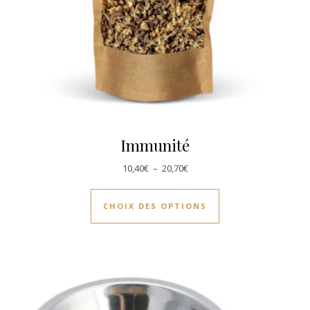
Immunité
Plage de prix : 10,40€ à 20,70
10,40
€
–
20,70
€
Ce produit a plusie
CHOIX DES OPTIONS