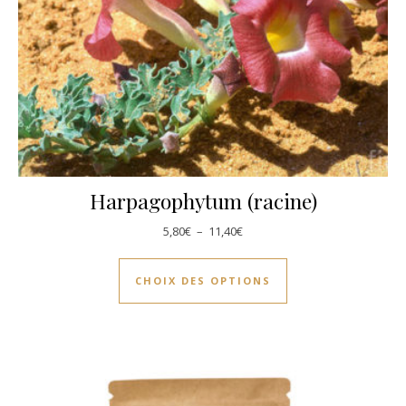
Harpagophytum (racine)
Plage de prix : 5,80€ à 11,40€
5,80
€
–
11,40
€
Ce produit a plusie
CHOIX DES OPTIONS