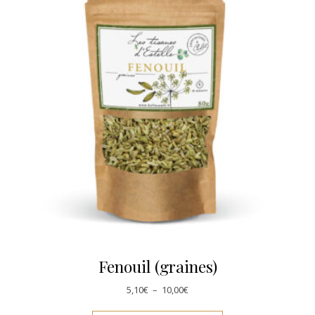
Fenouil (graines)
Plage de prix : 5,10€ à 10,00€
5,10
€
–
10,00
€
Ce produit a plusie