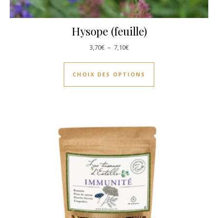
Hysope (feuille)
Plage de prix : 3,70€ à 7,10€
3,70
€
–
7,10
€
Ce produit a plusie
CHOIX DES OPTIONS