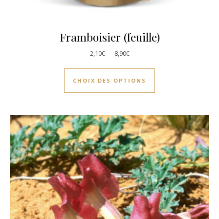
Framboisier (feuille)
Plage de prix : 2,10€ à 8,90€
2,10
€
–
8,90
€
Ce produit a plusie
CHOIX DES OPTIONS