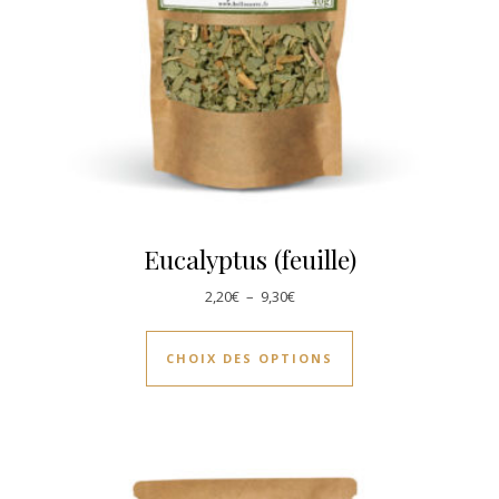
Eucalyptus (feuille)
Plage de prix : 2,20€ à 9,30€
2,20
€
–
9,30
€
Ce produit a plusie
CHOIX DES OPTIONS