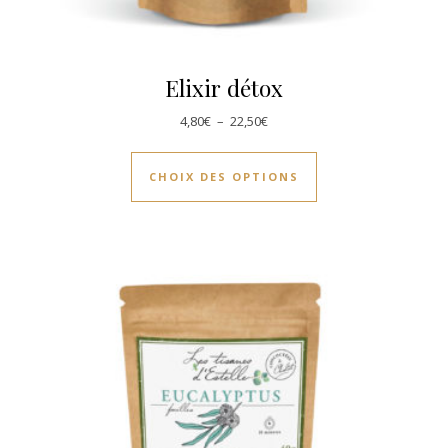
Elixir détox
Plage de prix : 4,80€ à 22,50€
4,80
€
–
22,50
€
Ce produit a plusie
CHOIX DES OPTIONS