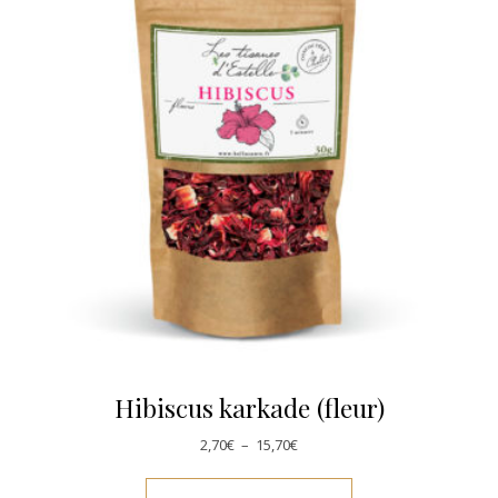
Hibiscus karkade (fleur)
Plage de prix : 2,70€ à 15,70€
2,70
€
–
15,70
€
Ce produit a plusie