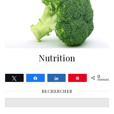
Nutrition
0
Tweetez
Partagez
Partagez
Épingle
PARTAGES
RECHERCHER
Search
for: