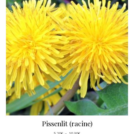
Pissenlit (racine)
Plage de prix : 5,20€ à 10,30€
5,20
€
–
10,30
€