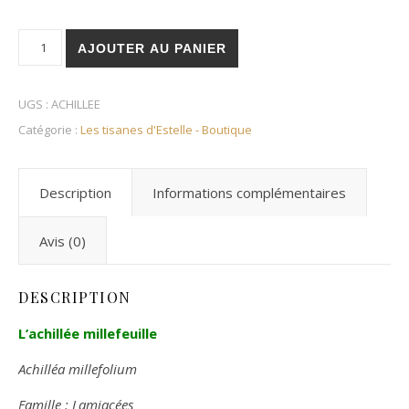
quantité de Achillée millefeuille (sommités fleuris)
AJOUTER AU PANIER
UGS :
ACHILLEE
Catégorie :
Les tisanes d'Estelle - Boutique
Description
Informations complémentaires
Avis (0)
DESCRIPTION
L’achillée millefeuille
Achilléa millefolium
Famille : Lamiacées