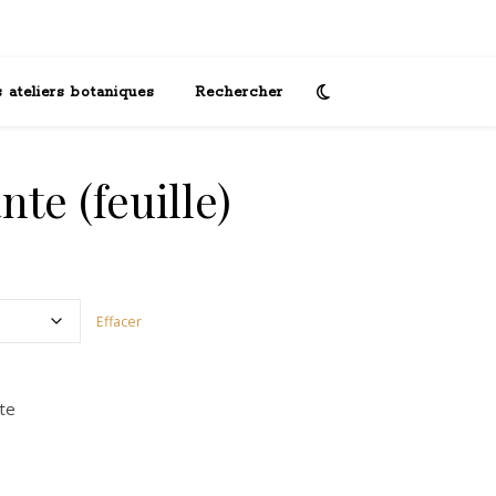
 ateliers botaniques
Rechercher
nte (feuille)
 : 0,70€ à 17,00€
Effacer
te