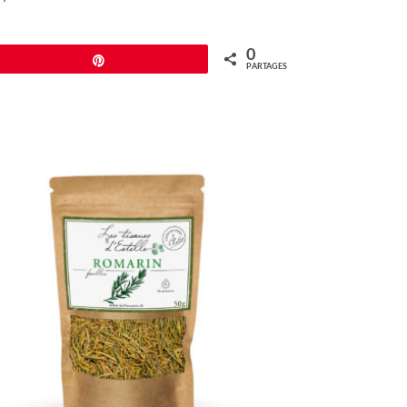
0
Épingle
PARTAGES