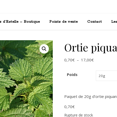
s d’Estelle – Boutique
Points de vente
Contact
Les
Ortie piqua
Plage de prix
0,70
€
–
17,00
€
Poids
Paquet de 20g d’ortie piquan
0,70
€
Rupture de stock