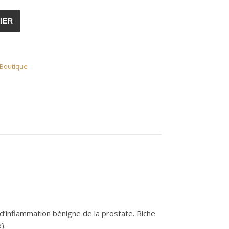
uille)
IER
- Boutique
 d’inflammation bénigne de la prostate. Riche
).