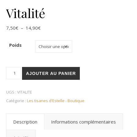
Vitalité
Plage de prix : 7,50€ à 14,90€
7,50
€
–
14,90
€
Poids
quantité de Vitalité
AJOUTER AU PANIER
UGS :
VITALITE
Catégorie :
Les tisanes d'Estelle - Boutique
Description
Informations complémentaires