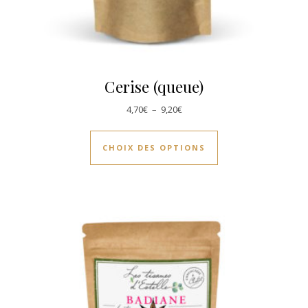
Cerise (queue)
Plage de prix : 4,70€ à 9,20€
4,70
€
–
9,20
€
Ce produit a plusie
CHOIX DES OPTIONS