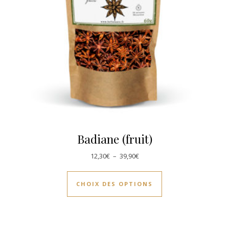
Badiane (fruit)
Plage de prix : 12,30€ à 39,90
12,30
€
–
39,90
€
Ce produit a plusie
CHOIX DES OPTIONS